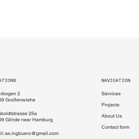
NAVIGATION
ATIONS
Services
erbogen 2
69 Großenwiehe
Projects
boldtstrasse 25a
About Us
09 Glinde near Hamburg
Contact form
il:
as.ingbuero@gmail.com