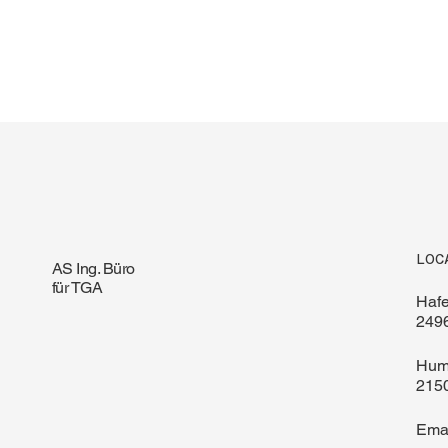
LOC
AS Ing. Büro
für TGA
Haf
249
Hum
215
Ema