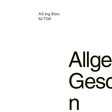
AS Ing. Büro
für TGA
Allg
Gesc
n